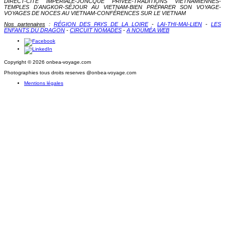
DIRECT-CITÉ IMPÉRIALE-JONCQUE PRIVÉE-TRADITIONS VIETNAMIENNES-
TEMPLES D'ANGKOR-SÉJOUR AU VIETNAM-BIEN PRÉPARER SON VOYAGE-
VOYAGES DE NOCES AU VIETNAM-CONFÉRENCES SUR LE VIETNAM
Nos partenaires
:
RÉGION DES PAYS DE LA LOIRE
-
LAI-THI-MAI-LIEN
-
LES
ENFANTS DU DRAGON
-
CIRCUIT NOMADES
-
A NOUMÉA WEB
Copyright © 2026 onbea-voyage.com
Photographies tous droits reserves @onbea-voyage.com
Mentions légales