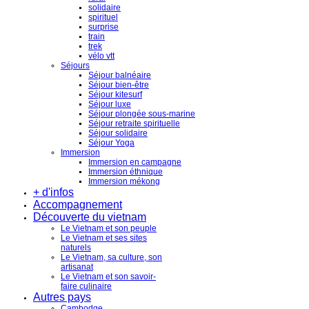
solidaire
spirituel
surprise
train
trek
vélo vtt
Séjours
Séjour balnéaire
Séjour bien-être
Séjour kitesurf
Séjour luxe
Séjour plongée sous-marine
Séjour retraite spirituelle
Séjour solidaire
Séjour Yoga
Immersion
Immersion en campagne
Immersion éthnique
Immersion mékong
+ d'infos
Accompagnement
Découverte du vietnam
Le Vietnam et son peuple
Le Vietnam et ses sites
naturels
Le Vietnam, sa culture, son
artisanat
Le Vietnam et son savoir-
faire culinaire
Autres pays
Cambodge