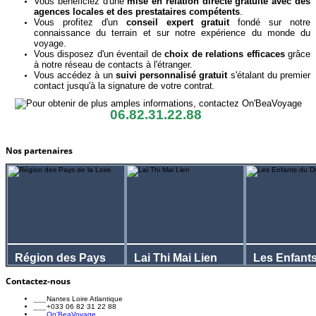
Vous bénéficiez d'une
mise en relation directe gratuite avec des
agences locales et des prestataires compétents
.
Vous profitez d'un
conseil expert
gratuit
fondé sur notre
connaissance du terrain et sur notre expérience du monde du
voyage.
Vous disposez d'un éventail de
choix de relations efficaces
grâce
à notre réseau de contacts à l'étranger.
Vous accédez à un
suivi personnalisé gratuit
s'étalant du premier
contact jusqu'à la signature de votre contrat
.
06.82.31.22.88
Nos partenaires
Région des Pays
Lai Thi Mai Lien
Les Enfant
de la Loire
Dragon
Contactez-nous
Visitez leur site ...
Visitez leur site ...
Visite
___
Nantes Loire Atlantique
___
+033 06 82 31 22 88
___
On'BeaVoyage