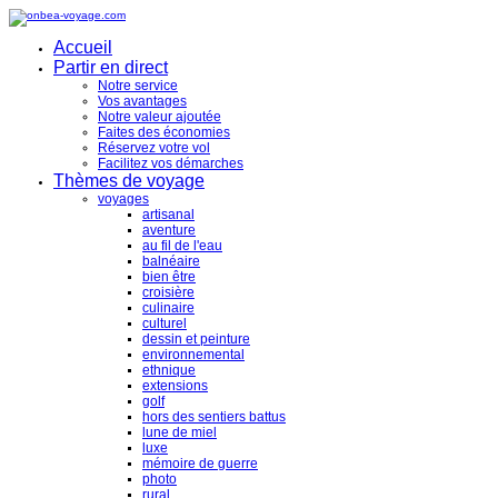
Accueil
Partir en direct
Notre service
Vos avantages
Notre valeur ajoutée
Faites des économies
Réservez votre vol
Facilitez vos démarches
Thèmes de voyage
voyages
artisanal
aventure
au fil de l'eau
balnéaire
bien être
croisière
culinaire
culturel
dessin et peinture
environnemental
ethnique
extensions
golf
hors des sentiers battus
lune de miel
luxe
mémoire de guerre
photo
rural