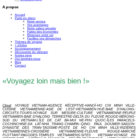
A propos
Accueil
Partir en direct
Notre service
Vos avantages
Notre valeur ajoutée
Faites des économies
Réservez votre vol
Facilitez vos démarches
Thèmes de voyage
+ d'infos
Accompagnement
Découverte du vietnam
Autres pays
Qui sommes-nous
Blog
Contact
«Voyagez loin mais bien !»
Cloud
:
VOYAGE VIETNAM-AGENCE RÉCEPTIVE-HANOÏ-HO CHI MINH VILLE-
CUISINE VIETNAMIENNE-ASIE DE L'EST-VIETNAMIEN-HUÉ-BAIE D'HALONG-
CIRCUITS-TOURS-VOYAGE SUR MESURE-CULTURE VIETNAMIENNE-PEUPLE
VIETNAMIEN-BAIE D'HALONG TERRESTRE-DELTA DU FLEUVE ROUGE-MÉKONG-
SUD DU VIETNAM-L'ÎLE DE CAT BA-MUI NE-PHU QUOC-ÎLES PARACELS-
COCHINCHINE-DA LAT-NHA TRANG-CHAMPA--QING- PAUL DOUMER-SAIGON-
DYNASTIE DES TRAN-TAOÏSME-POSTE DE HO CHI MINH VILLE-RIZIÈRES
VIETNAMIENNES-CROISIÈRE VIETNAMIENNE-FLEUV
E ROUGE-MARCHÉ
FLOTTANT-PAGODES-TEMPLES VIETNAMIENS-SITES VIETNAM-VOYAGE EN