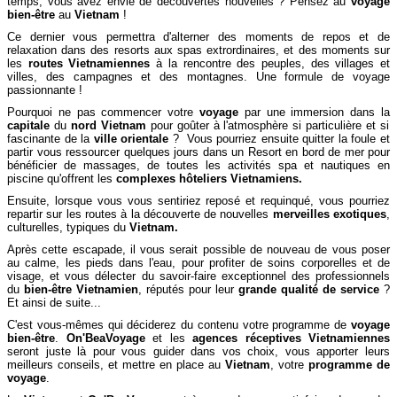
temps, vous avez envie de découvertes nouvelles ? Pensez au
voyage
bien-être
au
Vietnam
!
Ce dernier vous permettra d'alterner des moments de repos et de
relaxation dans des resorts aux spas extrordinaires, et des moments sur
les
routes Vietnamiennes
à la rencontre des peuples, des villages et
villes, des campagnes et des montagnes. Une formule de voyage
passionnante !
Pourquoi ne pas commencer votre
voyage
par une immersion dans la
capitale
du
nord Vietnam
pour goûter à l'atmosphère si particulière et si
fascinante de la
ville orientale
?
Vous pourriez ensuite quitter la foule et
partir vous ressourcer quelques jours dans un Resort en bord de mer pour
bénéficier de massages, de toutes les activités spa et nautiques en
piscine qu'offrent les
complexes hôteliers Vietnamiens.
Ensuite, lorsque vous vous sentiriez reposé et requinqué, vous pourriez
repartir sur les routes à la découverte de nouvelles
merveilles exotiques
,
culturelles, typiques du
Vietnam.
Après cette escapade, il vous serait possible de nouveau de vous poser
au calme, les pieds dans l'eau, pour profiter de soins corporelles et de
visage, et vous délecter du savoir-faire exceptionnel des professionnels
du
bien-être Vietnamien
, réputés pour leur
grande qualité de service
?
Et ainsi de suite...
C'est vous-mêmes qui déciderez du contenu votre programme de
voyage
bien-être
.
On'BeaVoyage
et les
agences réceptives Vietnamiennes
seront juste là pour vous guider dans vos choix, vous apporter leurs
meilleurs conseils, et mettre en place au
Vietnam
, votre
programme de
voyage
.