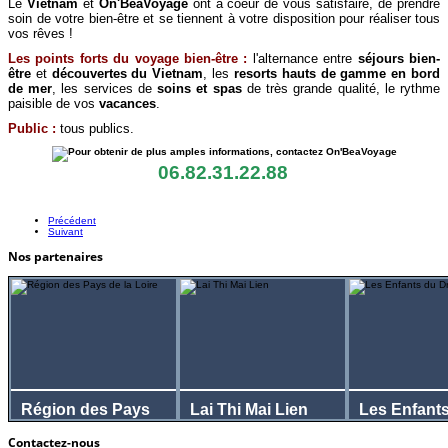
Le
Vietnam
et
On'BeaVoyage
ont à coeur de vous satisfaire, de prendre
soin de votre bien-être et se tiennent à votre disposition pour réaliser tous
vos rêves !
Les points forts du voyage bien-être :
l'alternance entre
séjours bien-
être
et
découvertes du Vietnam
, les
resorts hauts de gamme
en bord
de mer
, les services de
soins et spas
de très grande qualité, le rythme
paisible de vos
vacances
.
Public :
tous publics.
06.82.31.22.88
Précédent
Suivant
Nos partenaires
Région des Pays
Lai Thi Mai Lien
Les Enfant
de la Loire
Dragon
Contactez-nous
Visitez leur site ...
Visitez leur site ...
Visite