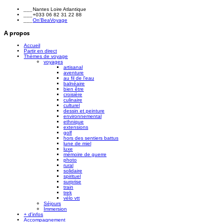
___
Nantes Loire Atlantique
___
+033 06 82 31 22 88
___
On'BeaVoyage
A propos
Accueil
Partir en direct
Thèmes de voyage
voyages
artisanal
aventure
au fil de l'eau
balnéaire
bien être
croisière
culinaire
culturel
dessin et peinture
environnemental
ethnique
extensions
golf
hors des sentiers battus
lune de miel
luxe
mémoire de guerre
photo
rural
solidaire
spirituel
surprise
train
trek
vélo vtt
Séjours
Immersion
+ d'infos
Accompagnement