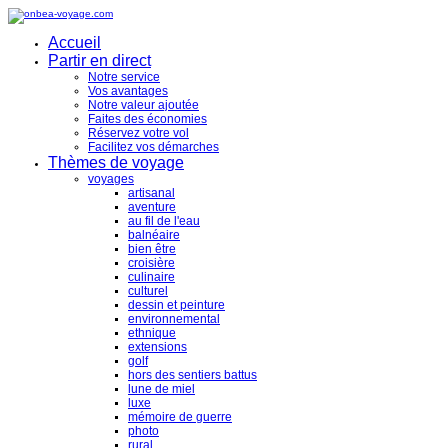
Accueil
Partir en direct
Notre service
Vos avantages
Notre valeur ajoutée
Faites des économies
Réservez votre vol
Facilitez vos démarches
Thèmes de voyage
voyages
artisanal
aventure
au fil de l'eau
balnéaire
bien être
croisière
culinaire
culturel
dessin et peinture
environnemental
ethnique
extensions
golf
hors des sentiers battus
lune de miel
luxe
mémoire de guerre
photo
rural