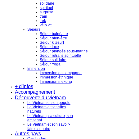
solidaire
spirituel
surprise
train
trek
vélo vtt
Séjours
Séjour balnéaire
Séjour bien-être
Séjour kitesurf
Séjour luxe
Séjour plongée sous-marine
Séjour retraite spirituelle
Séjour solidaire
Séjour Yoga
Immersion
Immersion en campagne
Immersion éthnique
Immersion mékong
+ d'infos
Accompagnement
Découverte du vietnam
Le Vietnam et son peuple
Le Vietnam et ses sites
naturels
Le Vietnam, sa culture, son
artisanat
Le Vietnam et son savoir-
faire culinaire
Autres pays
Cambodge