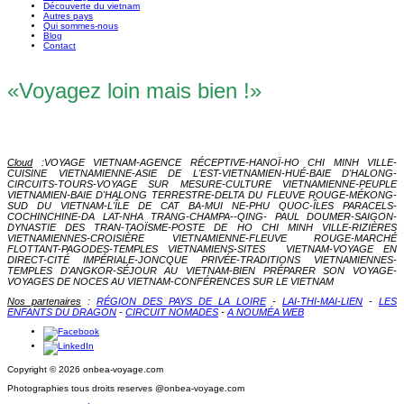
Découverte du vietnam
Autres pays
Qui sommes-nous
Blog
Contact
«Voyagez loin mais bien !»
Cloud
:
VOYAGE VIETNAM-AGENCE RÉCEPTIVE-HANOÏ-HO CHI MINH VILLE-
CUISINE VIETNAMIENNE-ASIE DE L'EST-VIETNAMIEN-HUÉ-BAIE D'HALONG-
CIRCUITS-TOURS-VOYAGE SUR MESURE-CULTURE VIETNAMIENNE-PEUPLE
VIETNAMIEN-BAIE D'HALONG TERRESTRE-DELTA DU FLEUVE ROUGE-MÉKONG-
SUD DU VIETNAM-L'ÎLE DE CAT BA-MUI NE-PHU QUOC-ÎLES PARACELS-
COCHINCHINE-DA LAT-NHA TRANG-CHAMPA--QING- PAUL DOUMER-SAIGON-
DYNASTIE DES TRAN-TAOÏSME-POSTE DE HO CHI MINH VILLE-RIZIÈRES
VIETNAMIENNES-CROISIÈRE VIETNAMIENNE-FLEUV
E ROUGE-MARCHÉ
FLOTTANT-PAGODES-TEMPLES VIETNAMIENS-SITES VIETNAM-VOYAGE EN
DIRECT-CITÉ IMPÉRIALE-JONCQUE PRIVÉE-TRADITIONS VIETNAMIENNES-
TEMPLES D'ANGKOR-SÉJOUR AU VIETNAM-BIEN PRÉPARER SON VOYAGE-
VOYAGES DE NOCES AU VIETNAM-CONFÉRENCES SUR LE VIETNAM
Nos partenaires
:
RÉGION DES PAYS DE LA LOIRE
-
LAI-THI-MAI-LIEN
-
LES
ENFANTS DU DRAGON
-
CIRCUIT NOMADES
-
A NOUMÉA WEB
Copyright © 2026 onbea-voyage.com
Photographies tous droits reserves @onbea-voyage.com