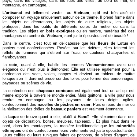
pays, dans les villages, dans les rues des villes, au bord de mer, en
montagne, en campagne...
L'artisanat
est tellement vaste au
Vietnam
, qu'il est très aisé de
composer un voyage uniquement autour de ce thème. Il prend forme dans
les objets de décorations, les objets de culte religieux, les objets
pratiques, dans les outils de différents corps de métier ou dans la
tradition. Les objets en
bois exotiques
ou en marbre, matériau tiré des
montagnes du centre du
Vietnam
, sont juste époustouflant de beauté !
Dans le centre, c'est tout en délicatesse que les
fleurs de Lotus
en
papiers sont confectionnées. Posées sur les rivières, elles teintent les
reflets de lumières qui s'étirent sur l'eau, de couleurs chatoyantes et
flamboyantes.
La
soie
, quant à elle, habille les femmes
Vietnamiennes
avec une
élégance qui n'est plus à démontrer. Elle est utilisée également pour la
confection des sacs, voiles, nappes et devient un tableau de maitre
lorsque son fil doré est brodé sur des toiles pour former des personnages,
paysages ou scènes de vie.
La confection des
chapeaux coniques
est également tout un art qui est
même exporté à travers le monde entier. Mais quittons la ville pour nous
rendre en campagne ou les paysans, de leurs doigts agiles,
confectionnent des
nacelles de pêches en osier
. Puis en bord de mer où
la réalisation des drôles de
bateaux paniers
est vraiment étonnante.
La
laque
se trouve quant à elle, plutôt à
Hanoï
. Elle s'exprime dans des
objets de décoration, boites, meubles, tableaux... Et plus haut dans le
nord, dans les montagnes, la manière traditionnelle que les
minorités
ethniques
ont de confectionner leurs vêtements est juste époustouflante !
Leurs coiffes ou leurs tuniques faites de ponpons, de pièces d'argent, de