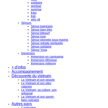
solidaire
spirituel
surprise
train
trek
vélo vtt
Séjours
Séjour balnéaire
Séjour bien-être
Séjour kitesurf
Séjour luxe
Séjour plongée sous-marine
Séjour retraite spirituelle
Séjour solidaire
Séjour Yoga
Immersion
Immersion en campagne
Immersion éthnique
Immersion mékong
+ d'infos
Accompagnement
Découverte du vietnam
Le Vietnam et son peuple
Le Vietnam et ses sites
naturels
Le Vietnam, sa culture, son
artisanat
Le Vietnam et son savoir-
faire culinaire
Autres pays
Cambodge