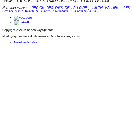
VOYAGES DE NOCES AU VIETNAM-CONFÉRENCES SUR LE VIETNAM
Nos partenaires
:
RÉGION DES PAYS DE LA LOIRE
-
LAI-THI-MAI-LIEN
-
LES
ENFANTS DU DRAGON
-
CIRCUIT NOMADES
-
A NOUMÉA WEB
Copyright © 2026 onbea-voyage.com
Photographies tous droits reserves @onbea-voyage.com
Mentions légales