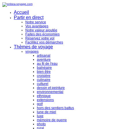
Accueil
Partir en direct
Notre service
Vos avantages
Notre valeur ajoutée
Faites des économies
Réservez votre vol
Facilitez vos démarches
Thèmes de voyage
voyages
artisanal
aventure
au fil de l'eau
balnéaire
bien être
croisière
culinaire
culturel
dessin et peinture
environnemental
ethnique
extensions
golf
hors des sentiers battus
lune de miel
luxe
mémoire de guerre
photo
rural