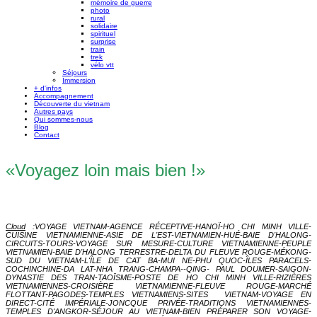
mémoire de guerre
photo
rural
solidaire
spirituel
surprise
train
trek
vélo vtt
Séjours
Immersion
+ d'infos
Accompagnement
Découverte du vietnam
Autres pays
Qui sommes-nous
Blog
Contact
«Voyagez loin mais bien !»
Cloud
:
VOYAGE VIETNAM-AGENCE RÉCEPTIVE-HANOÏ-HO CHI MINH VILLE-
CUISINE VIETNAMIENNE-ASIE DE L'EST-VIETNAMIEN-HUÉ-BAIE D'HALONG-
CIRCUITS-TOURS-VOYAGE SUR MESURE-CULTURE VIETNAMIENNE-PEUPLE
VIETNAMIEN-BAIE D'HALONG TERRESTRE-DELTA DU FLEUVE ROUGE-MÉKONG-
SUD DU VIETNAM-L'ÎLE DE CAT BA-MUI NE-PHU QUOC-ÎLES PARACELS-
COCHINCHINE-DA LAT-NHA TRANG-CHAMPA--QING- PAUL DOUMER-SAIGON-
DYNASTIE DES TRAN-TAOÏSME-POSTE DE HO CHI MINH VILLE-RIZIÈRES
VIETNAMIENNES-CROISIÈRE VIETNAMIENNE-FLEUV
E ROUGE-MARCHÉ
FLOTTANT-PAGODES-TEMPLES VIETNAMIENS-SITES VIETNAM-VOYAGE EN
DIRECT-CITÉ IMPÉRIALE-JONCQUE PRIVÉE-TRADITIONS VIETNAMIENNES-
TEMPLES D'ANGKOR-SÉJOUR AU VIETNAM-BIEN PRÉPARER SON VOYAGE-